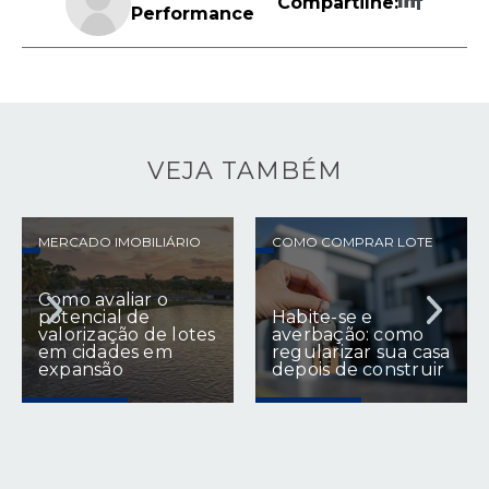
Compartilhe:
Performance
VEJA TAMBÉM
COMO COMPRAR LOTE
FINANCIAMENTO E CUSTOS
Custo real de
Habite-se e
construir em
averbação: como
terreno próprio: o
regularizar sua casa
que entra na
depois de construir
conta?