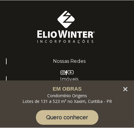
Nossas Redes
Imóveis
EM OBRAS
Imóveis à venda
Condomínio Origens
Portfólio
Lotes de 131 a 523 m² no Xaxim, Curitiba - PR
Institucional
Quem somos
Quero conhecer
Blog
Contato
Contato