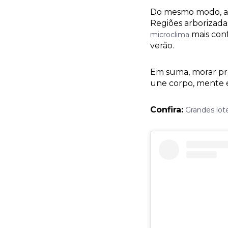
Do mesmo modo, alé
Regiões arborizad
mais conf
microclima
verão.
Em suma, morar pró
une corpo, mente 
Confira:
Grandes lot