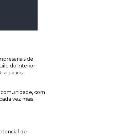
mpresariais de
lo do interior.
a
segurança
m comunidade, com
cada vez mais
otencial de