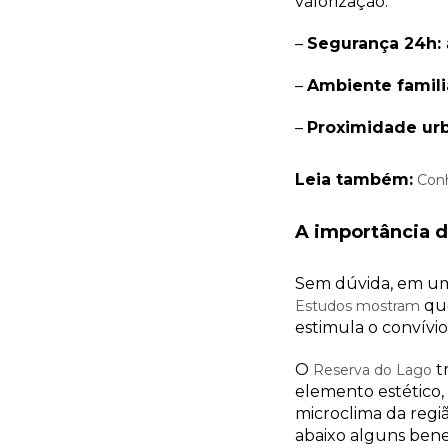
valorização.
–
Segurança 24h:
–
Ambiente famili
–
Proximidade urb
Leia também:
Conh
A importância d
Sem dúvida, em um 
que
Estudos mostram
estimula o convívio 
O
t
Reserva do Lago
elemento estético,
microclima da regi
abaixo alguns bene