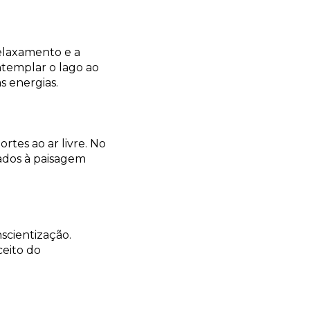
relaxamento e a
templar o lago ao
s energias.
rtes ao ar livre. No
rados à paisagem
scientização.
eito do