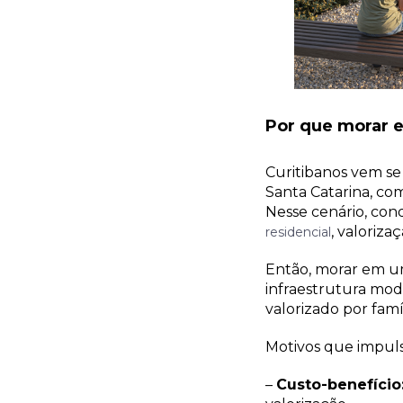
Por que morar 
Curitibanos vem se
Santa Catarina, com
Nesse cenário, co
, valoriza
residencial
Então, morar em u
infraestrutura mod
valorizado por famíl
Motivos que impuls
–
Custo-benefício