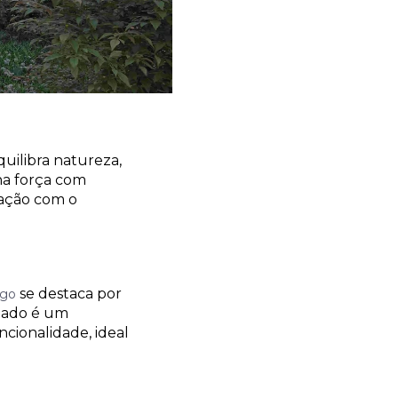
uilibra natureza,
ha força com
ração com o
se destaca por
ago
ltado é um
ncionalidade, ideal