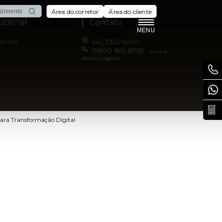
Área do corretor
Área do cliente
tucional
Contato
MENU
omos
(41) 3352-5200
0800 601 8750
- para as
demais regiões
ara Transformação Digital