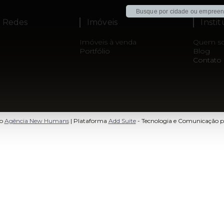
s Redes
Imóveis
Insti
Imóveis à venda
Quem s
Portfólio
Blog
Contato
to
Agência New Humans
| Plataforma
Add Suite
- Tecnologia e Comunicação p