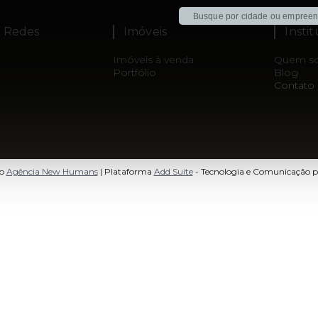
s Redes
Imóveis
Insti
Imóveis à venda
Quem s
Portfólio
Blog
Contato
to
Agência New Humans
| Plataforma
Add Suite
- Tecnologia e Comunicação p