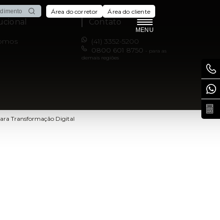
Área do corretor
Área do cliente
tucional
Contato
MENU
omos
(41) 3352-5200
0800 601 8750
- para as
demais regiões
ara Transformação Digital