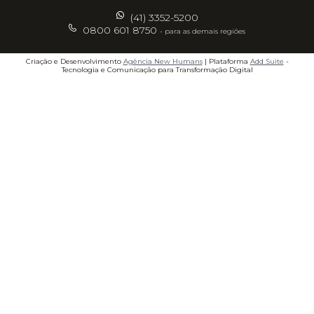
(41) 3352-5200
0800 601 8750
- para as demais regiões
Criação e Desenvolvimento
Agência New Humans
| Plataforma
Add Suite
-
Tecnologia e Comunicação para Transformação Digital