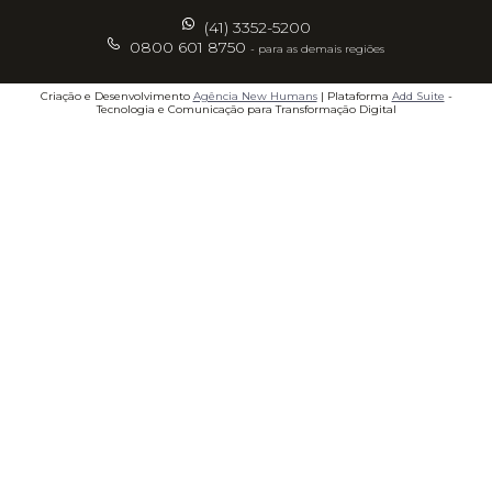
(41) 3352-5200
0800 601 8750
- para as demais regiões
Criação e Desenvolvimento
Agência New Humans
| Plataforma
Add Suite
-
Tecnologia e Comunicação para Transformação Digital