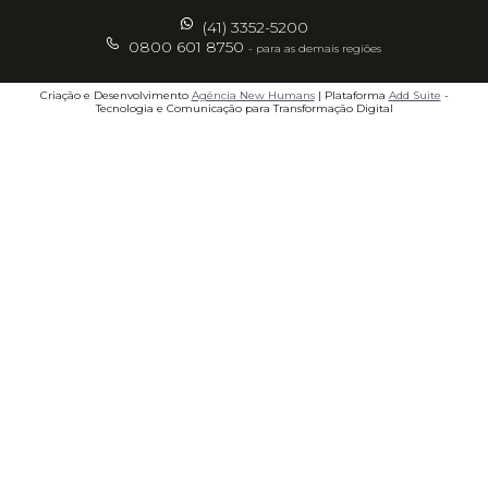
(41) 3352-5200
0800 601 8750
- para as demais regiões
Criação e Desenvolvimento
Agência New Humans
| Plataforma
Add Suite
-
Tecnologia e Comunicação para Transformação Digital