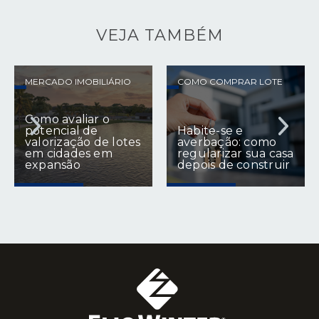
VEJA TAMBÉM
RIO
COMO COMPRAR LOTE
FINANCIAMENTO E CUS
Custo real de
Habite-se e
construir em
otes
averbação: como
terreno próprio: o
regularizar sua casa
que entra na
depois de construir
conta?