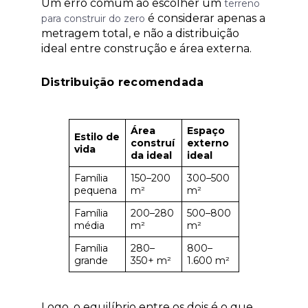
Um erro comum ao escolher um
terreno
é considerar apenas a
para construir do zero
metragem total, e não a distribuição
ideal entre construção e área externa.
Distribuição recomendada
Área
Espaço
Estilo de
construí
externo
vida
da ideal
ideal
Família
150–200
300–500
pequena
m²
m²
Família
200–280
500–800
média
m²
m²
Família
280–
800–
grande
350+ m²
1.600 m²
Logo, o equilíbrio entre os dois é o que