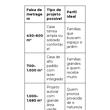
Faixa de
Tipo de
Perfil
metrage
projeto
ideal
m
possível
Casa
Famílias
térrea
que
450–600
ampla ou
buscam
m²
sobrado
espaço e
confortáv
jardim
el
Casa de
Famílias
alto
grandes
700–
padrão
e quem
1.000 m²
com
recebe
lazer
muito
integrado
Projeto
Quem
autoral
prioriza
1.000–
com
privacida
1.685 m²
grande
de e
área
natureza
verde