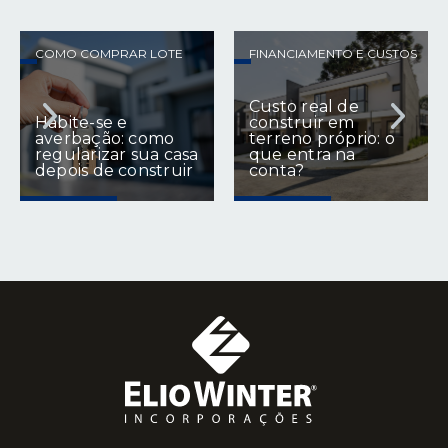
FINANCIAMENTO E CUSTOS
MERCADO IMOBILIÁRIO
Custo real de
Por que o Sul do
construir em
Brasil é uma das
terreno próprio: o
regiões mais
que entra na
estratégicas para
conta?
investir em imóveis?