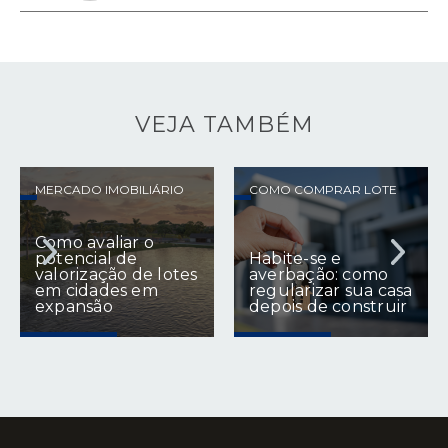
VEJA TAMBÉM
MERCADO IMOBILIÁRIO
COMO COMPRAR LOTE
Como avaliar o
potencial de
Habite-se e
valorização de lotes
averbação: como
em cidades em
regularizar sua casa
expansão
depois de construir