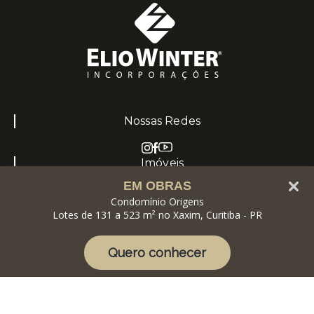
Nossas Redes
Imóveis
EM OBRAS
Imóveis à venda
Condomínio Origens
Portfólio
Lotes de 131 a 523 m² no Xaxim, Curitiba - PR
Institucional
Quem somos
Quero conhecer
Blog
Contato
Contato
(41) 3352-5200