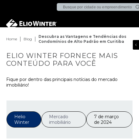
Descubra as Vantagens e Tendências dos
Home
Blog
Condomínios de Alto Padrão em Curitiba
ELIO WINTER FORNECE MAIS
CONTEÚDO PARA VOCÊ
Fique por dentro das principais notícias do mercado
imobiliário!
Helio
Mercado
7 de março
Winter
imobiliário
de 2024