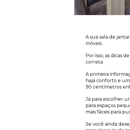
A sua sala de janta
móveis.
Por isso, as dicas 
correta.
A primeira informa
haja conforto e um
90 centímetros ent
Já para escolher u
para espaços peque
mais fáceis para p
Se você ainda desej