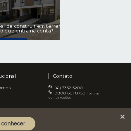
eal de construir em terreno
 o que entra na conta?
tucional
Contato
omos
(41) 3352-5200
0800 601 8750
- para as
demais regiões
 conhecer