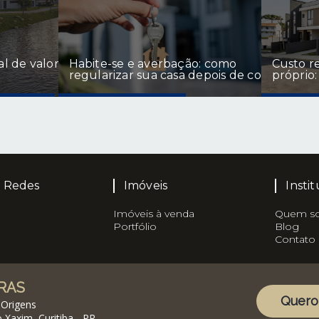
al de valorização de lotes em cidades em
Habite-se e averbação: como
Custo r
regularizar sua casa depois de construir
próprio:
s Redes
Imóveis
Insti
Imóveis à venda
Quem s
Portfólio
Blog
Contato
RAS
Quero
Origens
 Xaxim, Curitiba - PR