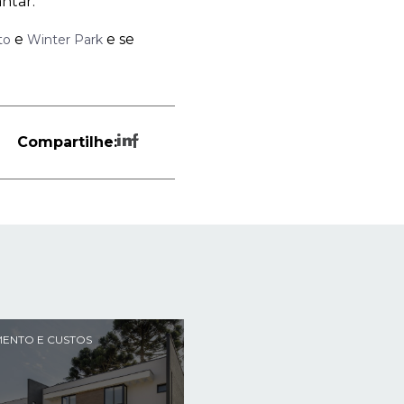
ntar.
e
e se
to
Winter Park
Compartilhe:
MENTO E CUSTOS