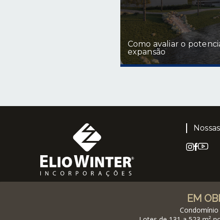
Como avaliar o potenci
expansão
Nossa
EM OB
Condomínio 
Lotes de 131 a 523 m² no